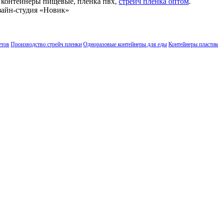
 контейнеры пищевые, пленка пвх,
стрейч пленка оптом
.
айн-студия «Новик»
етов
Производство стрейч пленки
Одноразовые контейнеры для еды
Контейнеры пласти